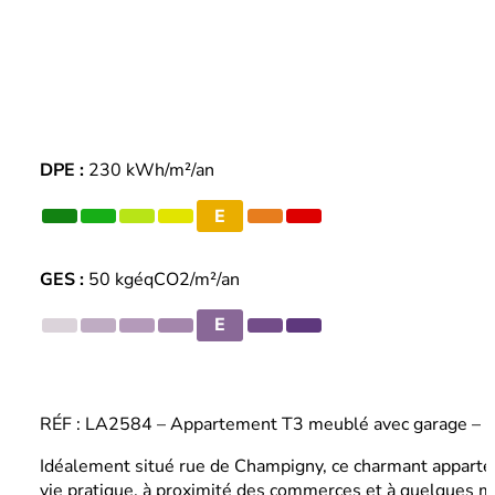
DPE :
230 kWh/m²/an
E
GES :
50 kgéqCO2/m²/an
E
RÉF : LA2584 – Appartement T3 meublé avec garage – Qu
Idéalement situé rue de Champigny, ce charmant appartem
vie pratique, à proximité des commerces et à quelques m