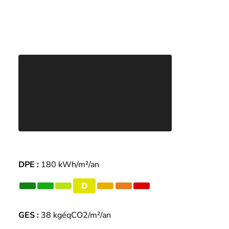
DPE :
180 kWh/m²/an
D
GES :
38 kgéqCO2/m²/an