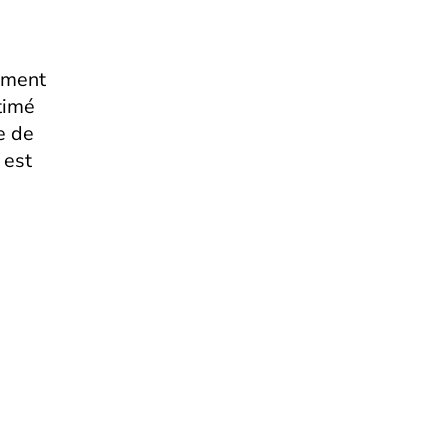
gement
timé
e de
 est