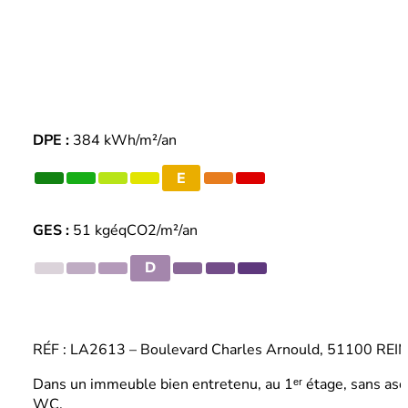
DPE :
384 kWh/m²/an
E
GES :
51 kgéqCO2/m²/an
D
RÉF : LA2613 – Boulevard Charles Arnould, 51100 REIMS
Dans un immeuble bien entretenu, au 1ᵉʳ étage, sans asc
WC.