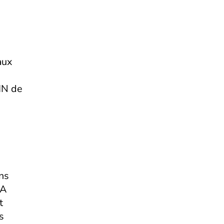
aux
IN de
ns
 A
t
s