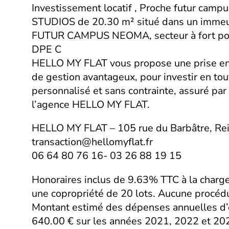
Investissement locatif , Proche futur ca
STUDIOS de 20.30 m² situé dans un immeub
FUTUR CAMPUS NEOMA, secteur à fort poten
DPE C
HELLO MY FLAT vous propose une prise en c
de gestion avantageux, pour investir en t
personnalisé et sans contrainte, assuré pa
l’agence HELLO MY FLAT.
HELLO MY FLAT – 105 rue du Barbâtre, Re
transaction@hellomyflat.fr
06 64 80 76 16- 03 26 88 19 15
Honoraires inclus de 9.63% TTC à la charge
une copropriété de 20 lots. Aucune procédu
Montant estimé des dépenses annuelles d’é
640.00 € sur les années 2021, 2022 et 202